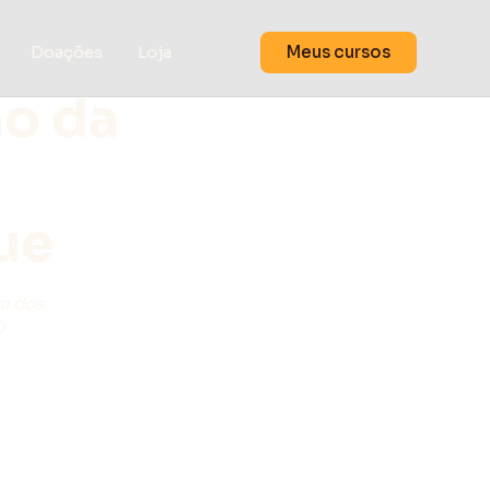
Meus cursos
Doações
Loja
ão da
ue
um dos
0