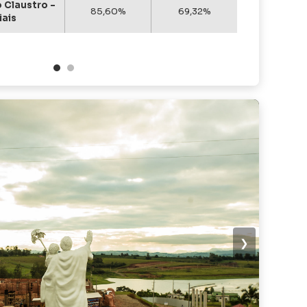
 Claustro –
85,60%
69,32%
cont
iais
TOT
❯