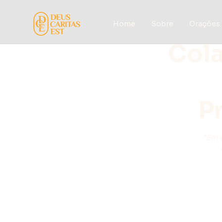
Home
Sobre
Orações
Cola
P
“Em v