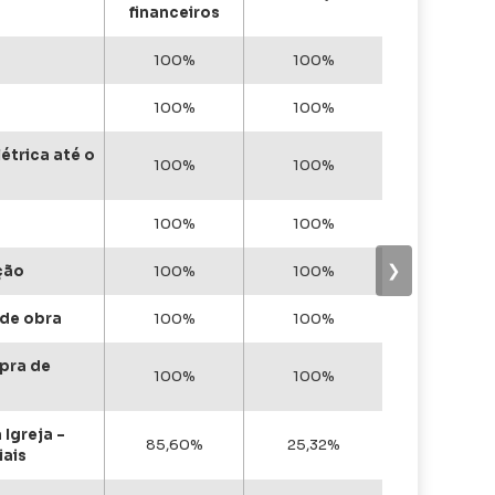
financeiros
Con
gera
100%
100%
Con
100%
100%
pad
mat
étrica até o
100%
100%
Con
Apo
100%
100%
Con
Ali
❯
ção
100%
100%
mat
 de obra
100%
100%
Con
de o
mpra de
100%
100%
Cons
mão
Igreja –
85,60%
25,32%
iais
Aca
atu