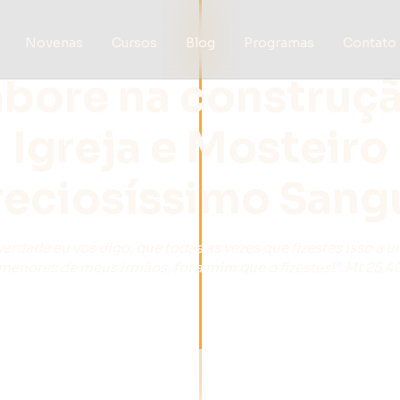
Novenas
Cursos
Blog
Programas
Contato
bore na construç
Igreja e Mosteiro
reciosíssimo Sang
erdade eu vos digo, que todas as vezes que fizestes isso a 
menores de meus irmãos, foi a mim que o fizestes!”. Mt 25,4