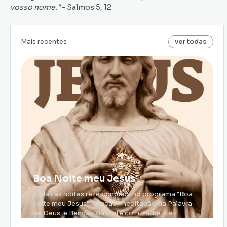
vosso nome."
- Salmos 5, 12
Mais recentes
ver todas
Boa Noite meu Jesus
Todas as noites reze conosco no programa "Boa
noite meu Jesus". Oração, meditação da Palavra
de Deus, e Benção da noite com Padre Alex
Nogueira.