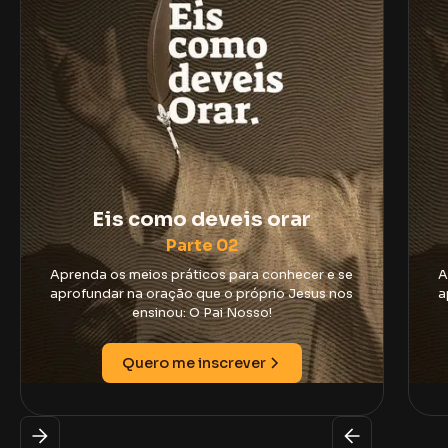
Eis como deveis orar
Parte 02
Aprenda os meios práticos para conhecer e se
A
aprofundar na oração que o próprio Jesus nos
a
ensinou: O Pai Nosso!
Quero me inscrever