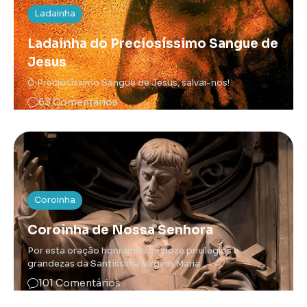
Ladainha
Ladainha do Preciosíssimo Sangue de
Jesus
Ó Preciosíssimo Sangue de Jesus, salvai-nos!
63 Comentários
Coroinha
Coroinha de Nossa Senhora
Por esta oração honramos os doze privilégios e
grandezas da Santíssima Virgem Maria
101 Comentários