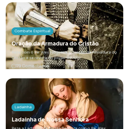
Combate Espiritual
Oração da Armadura do Cristão
Reze com o Pe. Alex Nogueira a Oração da Armadura do
Cristão e se revista do poder do Alto.
79 Comentários
Ladainha
Ladainha de Nossa Senhora
Reze a Ladainha de Nossa Senhora com o Pe. Alex