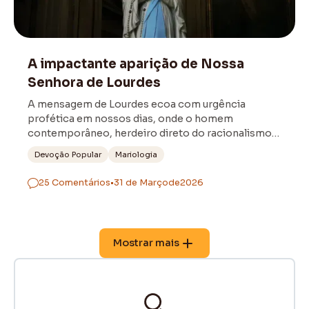
Virgem Maria
A impactante aparição de Nossa
Senhora de Lourdes
A mensagem de Lourdes ecoa com urgência
profética em nossos dias, onde o homem
contemporâneo, herdeiro direto do racionalismo
cético, continua a buscar a salvação em si mesmo.
Devoção Popular
Mariologia
25 Comentários
•
31 de Março
de
2026
Mostrar mais