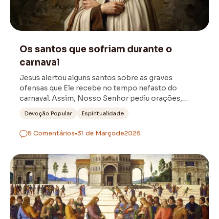
Sofrimento
Os santos que sofriam durante o
carnaval
Jesus alertou alguns santos sobre as graves
ofensas que Ele recebe no tempo nefasto do
carnaval. Assim, Nosso Senhor pediu orações,
sacrifícios e reparação pelos pecados cometidos.
Devoção Popular
Espiritualidade
6 Comentários
•
31 de Março
de
2026