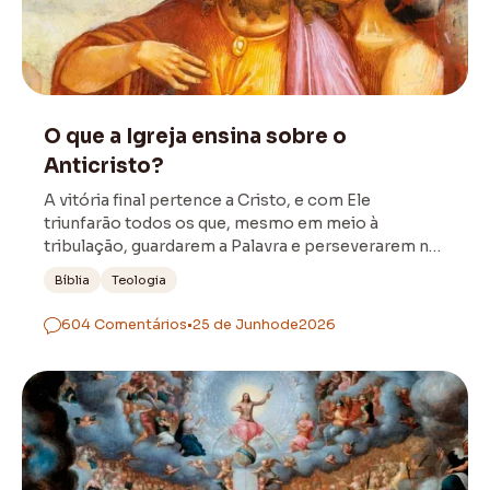
Doutrina
O que a Igreja ensina sobre o
Anticristo?
A vitória final pertence a Cristo, e com Ele
triunfarão todos os que, mesmo em meio à
tribulação, guardarem a Palavra e perseverarem na
verdade preservada pela Tradição da Igreja.
Bíblia
Teologia
604 Comentários
•
25 de Junho
de
2026