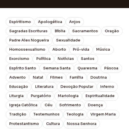
Espiritismo
Apologética
Anjos
Sagradas Escrituras
Bíblia
Sacramentos
Oração
Padre Alex Nogueira
Sexualidade
Homossexualismo
Aborto
Pró-vida
Música
Exorcismo
Política
Notícias
Santos
Espírito Santo
Semana Santa
Quaresma
Páscoa
Advento
Natal
Filmes
Família
Doutrina
Educação
Literatura
Devoção Popular
Inferno
Liturgia
Purgatório
Mariologia
Espiritualidade
Igreja Católica
Céu
Sofrimento
Doença
Tradição
Testemunhos
Teologia
Virgem Maria
Protestantismo
Cultura
Nossa Senhora