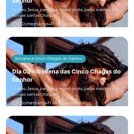
Senhor
"Ó meu Jesus, perdão e misericórdia, pelos méritos das
Vossas santas Chagas".
4 Comentários
•
31 de Janeiro
de
2025
Novena a Cinco Chagas do Senhor
Dia 02 - Novena das Cinco Chagas do
Senhor
"Ó meu Jesus, perdão e misericórdia, pelos méritos das
Vossas santas Chagas".
1 Comentário
•
31 de Janeiro
de
2025