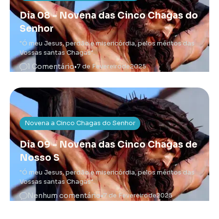
Dia 08 - Novena das Cinco Chagas do
Senhor
"Ó meu Jesus, perdão e misericórdia, pelos méritos das
Vossas santas Chagas".
1 Comentário
•
7 de Fevereiro
de
2025
Novena a Cinco Chagas do Senhor
Dia 09 - Novena das Cinco Chagas de
Nosso S
"Ó meu Jesus, perdão e misericórdia, pelos méritos das
Vossas santas Chagas".
Nenhum comentário
•
7 de Fevereiro
de
2025