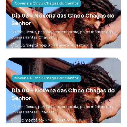
Novena a Cinco Chagas do Senhor
Dia 03 - Novena das Cinco Chagas do
Senhor
"Ó meu Jesus, perdão e misericórdia, pelos méritos das
Vossas santas Chagas".
2 Comentários
•
3 de Fevereiro
de
2025
Novena a Cinco Chagas do Senhor
Dia 04 - Novena das Cinco Chagas do
Senhor
"Ó meu Jesus, perdão e misericórdia, pelos méritos das
Vossas santas Chagas".
1 Comentário
•
3 de Fevereiro
de
2025