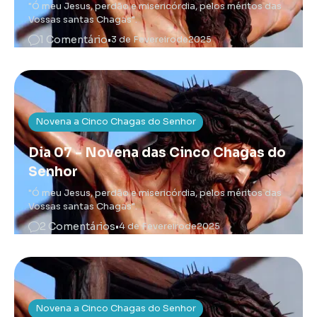
"Ó meu Jesus, perdão e misericórdia, pelos méritos das
Vossas santas Chagas".
1 Comentário
•
3 de Fevereiro
de
2025
Novena a Cinco Chagas do Senhor
Dia 07 - Novena das Cinco Chagas do
Senhor
"Ó meu Jesus, perdão e misericórdia, pelos méritos das
Vossas santas Chagas".
2 Comentários
•
4 de Fevereiro
de
2025
Novena a Cinco Chagas do Senhor