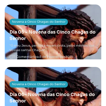
Novena a Cinco Chagas do Senhor
Dia 05 - Novena das Cinco Chagas do
Senhor
"Ó meu Jesus, perdão e misericórdia, pelos méritos das
Vossas santas Chagas".
7 Comentários
•
3 de Fevereiro
de
2025
Novena a Cinco Chagas do Senhor
Dia 06- Novena das Cinco Chagas do
Senhor