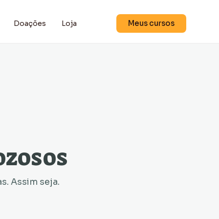
Meus cursos
Doações
Loja
ozosos
s. Assim seja.