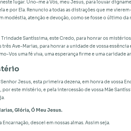
o neste lugar. Uno-me a Vós, meu Jesus, para louvar dignam
ela e por Ela. Renuncio a todas as distrações que me vierem
m modéstia, atenção e devoção, como se fosse o último da
Trindade Santíssima, este Credo, para honrar os mistérios
s três Ave-Marias, para honrar a unidade de vossa essência 
mo-Vos uma fé viva, uma esperança firme e uma caridade a
tério
Senhor Jesus, esta primeira dezena, em honra de vossa En
, por este mistério, e pela intercessão de vossa Mãe Santí
a.
rias, Glória,
Ó Meu Jesus.
a Encarnação, descei em nossas almas. Assim seja.