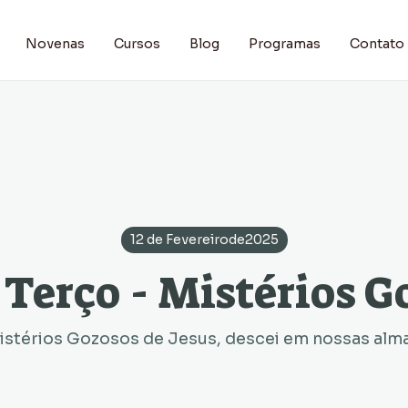
Novenas
Cursos
Blog
Programas
Contato
12 de Fevereiro
de
2025
 Terço - Mistérios G
stérios Gozosos de Jesus, descei em nossas alma