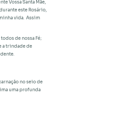
ente Vossa Santa Mãe,
 durante este Rosário,
 minha vida. Assim
 todos de nossa Fé;
e a trindade de
rdente.
carnação no seio de
ssima uma profunda