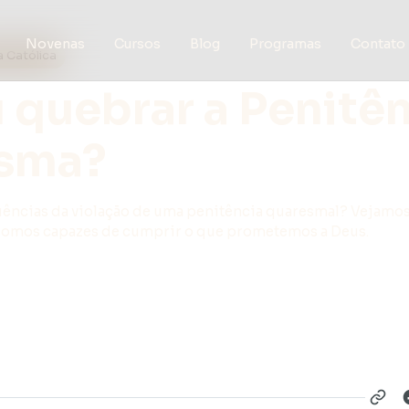
Novenas
Cursos
Blog
Programas
Contato
a Católica
u quebrar a Penitê
sma?
uências da violação de uma penitência quaresmal? Vejamos
somos capazes de cumprir o que prometemos a Deus.