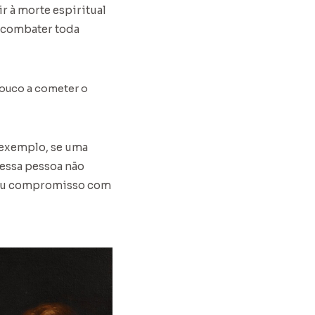
r à morte espiritual
 combater toda
pouco a cometer o
 exemplo, se uma
essa pessoa não
 seu compromisso com