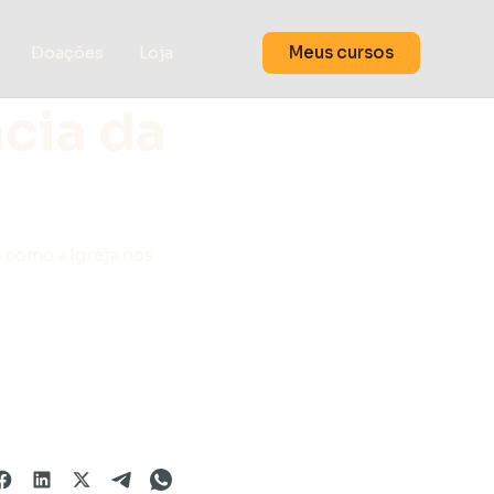
Meus cursos
Doações
Loja
ncia da
 como a Igreja nos