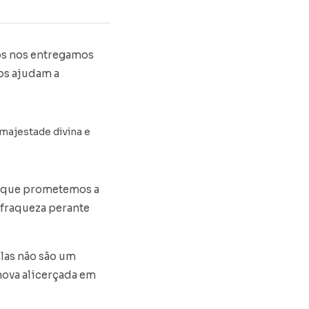
nós nos entregamos
nos ajudam a
majestade divina e
o que prometemos a
 fraqueza perante
Elas não são um
nova alicerçada em