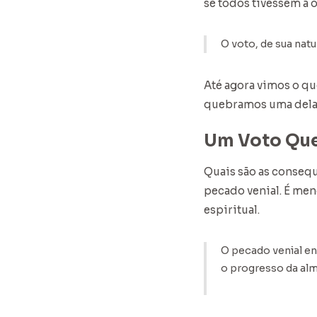
se todos tivessem a
O voto, de sua natu
Até agora vimos o q
quebramos uma dela
Um Voto Qu
Quais são as consequ
pecado venial. É men
espiritual.
O pecado venial en
o progresso da alm