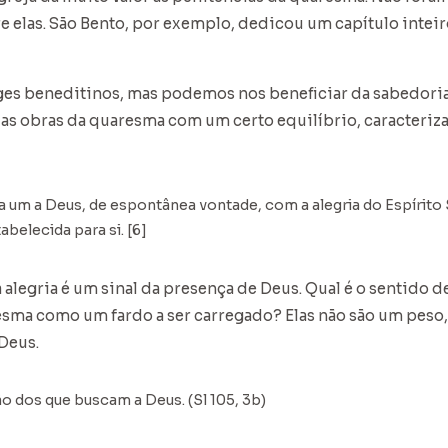
 elas. São Bento, por exemplo, dedicou um capítulo inteiro
s beneditinos, mas podemos nos beneficiar da sabedoria 
r as obras da quaresma com um certo equilíbrio, caracteriza
 um a Deus, de espontânea vontade, com a alegria do Espírito 
belecida para si. [6]
 alegria é um sinal da presença de Deus. Qual é o sentido d
esma como um fardo a ser carregado? Elas não são um peso
Deus.
o dos que buscam a Deus. (Sl 105, 3b)