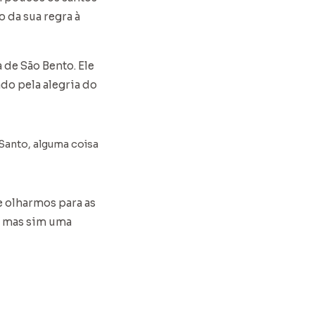
 da sua regra à
de São Bento. Ele
do pela alegria do
Santo, alguma coisa
e olharmos para as
, mas sim uma