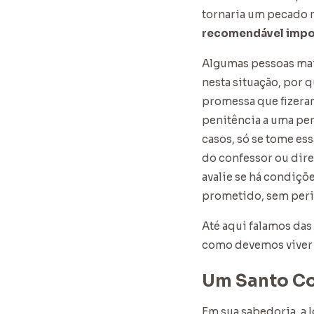
tornaria um pecado 
recomendável impor
Algumas pessoas mai
nesta situação, por q
promessa que fizera
penitência a uma pen
casos, só se tome e
do confessor ou dire
avalie se há condiçõ
prometido, sem perig
Até aqui falamos das
como devemos viver 
Um Santo C
Em sua sabedoria, a 