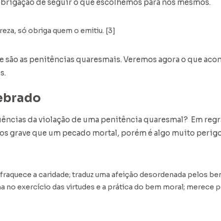
 obrigação de seguir o que escolhemos para nós mesmos.
reza, só obriga quem o emitiu. [3]
ue são as penitências quaresmais. Veremos agora o que ac
s.
ebrado
ências da violação de uma penitência quaresmal? Em regra
os grave que um pecado mortal, porém é algo muito perigo
fraquece a caridade; traduz uma afeição desordenada pelos be
a no exercício das virtudes e a prática do bem moral; merece p