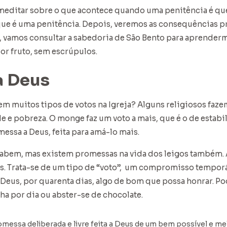
 meditar sobre o que acontece quando uma penitência é qu
que é uma penitência. Depois, veremos as consequências p
, vamos consultar a sabedoria de São Bento para aprendermo
r fruto, sem escrúpulos.
a Deus
em muitos tipos de votos na Igreja? Alguns religiosos faze
e e pobreza. O monge faz um voto a mais, que é o de estabi
essa a Deus, feita para amá-lo mais.
sabem, mas existem promessas na vida dos leigos também. 
. Trata-se de um tipo de “voto”, um compromisso temporár
 Deus, por quarenta dias, algo de bom que possa honrar. Po
ha por dia ou abster-se de chocolate.
romessa deliberada e livre feita a Deus de um bem possível e m