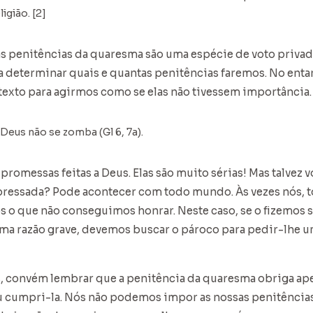
ligião. [2]
 penitências da quaresma são uma espécie de voto privado.
a determinar quais e quantas penitências faremos. No enta
exto para agirmos como se elas não tivessem importância.
 Deus não se zomba (Gl 6, 7a).
romessas feitas a Deus. Elas são muito sérias! Mas talvez v
apressada? Pode acontecer com todo mundo. Às vezes nós, 
 o que não conseguimos honrar. Neste caso, se o fizemos
ma razão grave, devemos buscar o pároco para pedir-lhe u
, convém lembrar que a penitência da quaresma obriga ap
 cumpri-la. Nós não podemos impor as nossas penitência