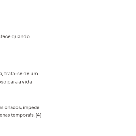
ontece quando
, trata-se de um
so para a vida
ns criados; impede
enas temporais. [4]