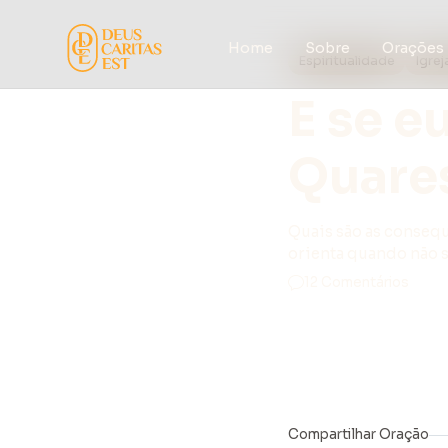
Home
Sobre
Orações
Espiritualidade
Igrej
E se e
Quare
Quais são as conseq
orienta quando não 
12 Comentários
Compartilhar Oração