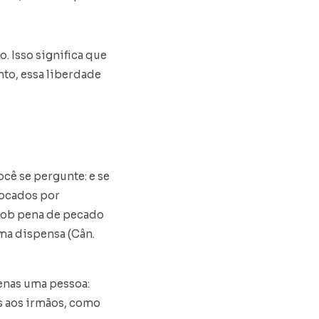
 Isso significa que
nto, essa liberdade
ocê se pergunte: e se
tocados por
 sob pena de pecado
ma dispensa (Cân.
enas uma pessoa:
s aos irmãos, como