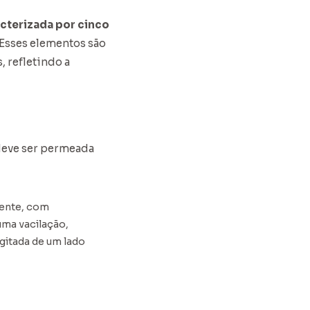
acterizada por cinco
Esses elementos são
, refletindo a
 deve ser permeada
mente, com
uma vacilação,
gitada de um lado