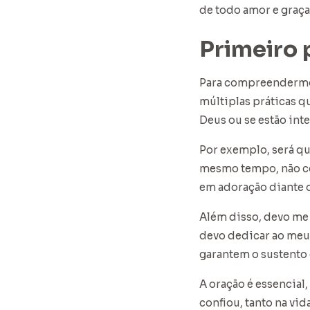
de todo amor e graça
Primeiro 
Para compreendermos 
múltiplas práticas q
Deus ou se estão int
Por exemplo, será qu
mesmo tempo, não co
em adoração diante 
Além disso, devo me
devo dedicar ao meu 
garantem o sustento 
A oração é essencia
confiou, tanto na vid