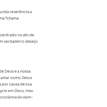
funda reverência a
 uma “chama
centrado no ato de
um verdadeiro desejo
e Deus e a nossa
de amar como Jesus
 por causa de sua
legria em Deus, meu
e proclamarão bem-