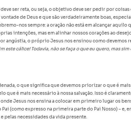
deve ser reta, ou seja, o objetivo deve ser pedir por coisa
vontade de Deus e que são verdadeiramente boas, especia
embremo-nos sempre: a oração não está em alcançar aquilo
prias intenções, mas em alinhar nossos corações ao desej
r angústia, o próprio Jesus nos ensinou como devemos r
im este cálice! Todavia, não se faça o que eu quero, mas sim
denada, o que significa que devemos priorizar o que é mai
o que é mais necessário à nossa salvação. Isso é claramen
 onde Jesus nos ensina a colocar em primeiro lugar os bens
o Pai (como expresso na primeira parte do Pai Nosso) – e, e
 e pelas necessidades da vida presente.