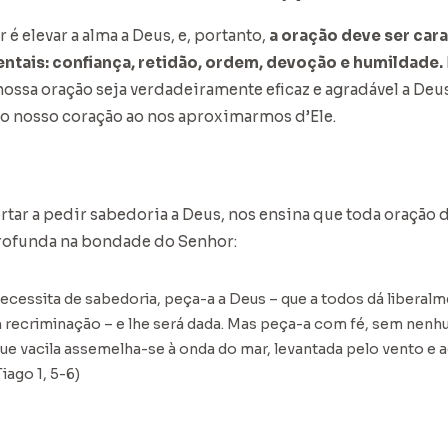
 é elevar a alma a Deus, e, portanto,
a oração deve ser car
tais: confiança, retidão, ordem, devoção e humildade.
nossa oração seja verdadeiramente eficaz e agradável a Deus
o nosso coração ao nos aproximarmos d’Ele.
ortar a pedir sabedoria a Deus, nos ensina que toda oração
rofunda na bondade do Senhor:
ecessita de sabedoria, peça-a a Deus – que a todos dá liberal
 recriminação – e lhe será dada. Mas peça-a com fé, sem nenh
 vacila assemelha-se à onda do mar, levantada pelo vento e a
iago 1, 5-6)