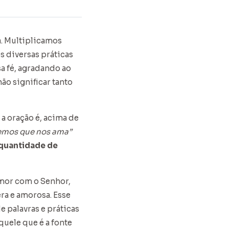
a. Multiplicamos
 diversas práticas
sa fé, agradando ao
ão significar tanto
 a oração é, acima de
bemos que nos ama”
 quantidade de
mor com o Senhor,
a e amorosa. Esse
 palavras e práticas
uele que é a fonte