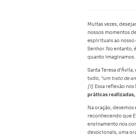
Muitas vezes, deseja
nossos momentos de 
espirituais ao nosso 
Senhor. No entanto, é
quanto imaginamos.
Santa Teresa d’Ávila,
tudo,
“um trato de a
[1]
. Essa reflexão no
práticas realizadas
Na oração, devemos 
reconhecendo que El
ensinamento nos conv
devocionais, uma or