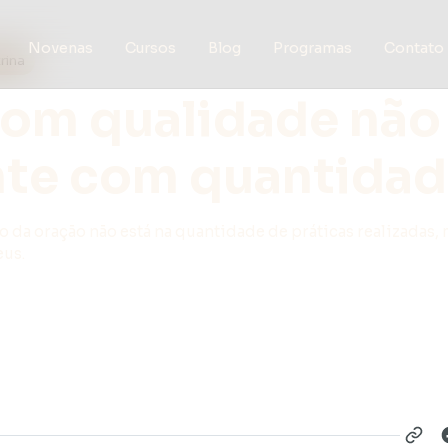
Novenas
Cursos
Blog
Programas
Contato
rina
com qualidade não
te com quantida
o da oração não está na quantidade de práticas realizadas,
eus.