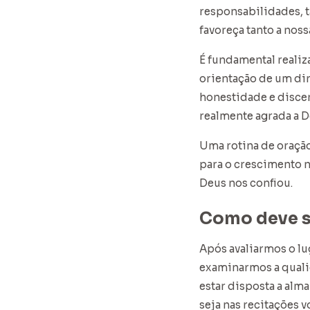
responsabilidades, t
favoreça tanto a noss
É fundamental realiza
orientação de um di
honestidade e discern
realmente agrada a D
Uma rotina de oração
para o crescimento 
Deus nos confiou.
Como deve s
Após avaliarmos o lu
examinarmos a quali
estar disposta a alm
seja nas recitações v