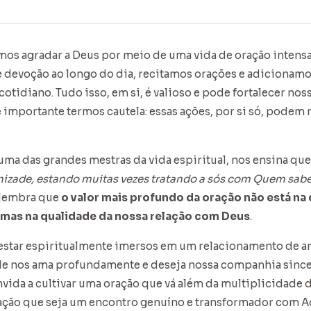
mos agradar a Deus por meio de uma vida de oração intens
devoção ao longo do dia, recitamos orações e adicionamos
cotidiano. Tudo isso, em si, é valioso e pode fortalecer nos
 importante termos cautela: essas ações, por si só, podem n
 uma das grandes mestras da vida espiritual, nos ensina que
mizade, estando muitas vezes tratando a sós com Quem sa
s lembra que
o valor mais profundo da oração não está na
, mas na qualidade da nossa relação com Deus
.
estar espiritualmente imersos em um relacionamento de a
e nos ama profundamente e deseja nossa companhia sincer
ida a cultivar uma oração que vá além da multiplicidade de
ação que seja um encontro genuíno e transformador com Aq