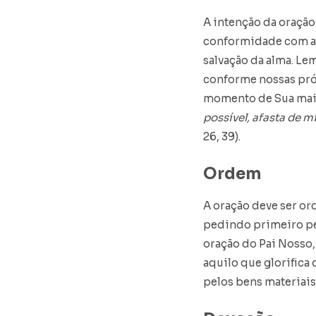
A intenção da oração 
conformidade com a 
salvação da alma. L
conforme nossas pró
momento de Sua maio
possível, afasta de m
26, 39).
Ordem
A oração deve ser or
pedindo primeiro pel
oração do Pai Nosso,
aquilo que glorifica 
pelos bens materiais