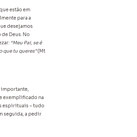
s que estão em
lmente para a
 que desejamos
o de Deus. No
ezar:
“Meu Pai, se é
 o que tu queres”
(Mt
s importante,
te exemplificado na
 espirituais – tudo
m seguida, a pedir