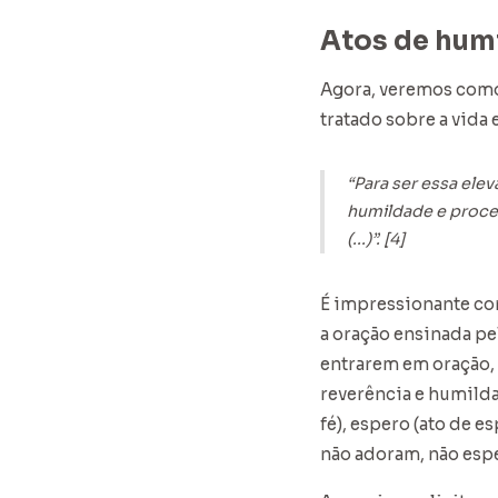
Atos de humi
Agora, veremos como
tratado sobre a vida 
“Para ser essa ele
humildade e proced
(...)”. [4]
É impressionante co
a oração ensinada pe
entrarem em oração, 
reverência e humilda
fé), espero (ato de 
não adoram, não esp