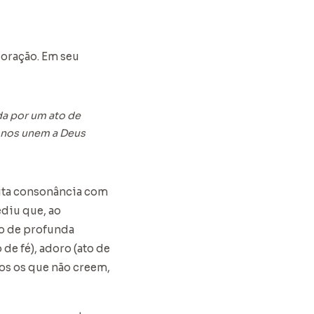
oração. Em seu
da por um ato de
e nos unem a Deus
ita consonância com
ediu que, ao
to de profunda
de fé), adoro (ato de
los os que não creem,