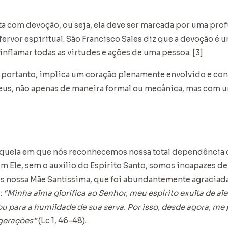
ita com devoção, ou seja, ela deve ser marcada por uma pro
 fervor espiritual. São Francisco Sales diz que a devoção é
inflamar todas as virtudes e ações de uma pessoa. [3]
 portanto, implica um coração plenamente envolvido e con
us, não apenas de maneira formal ou mecânica, mas com 
aquela em que nós reconhecemos nossa total dependência d
em Ele, sem o auxílio do Espírito Santo, somos incapazes 
nossa Mãe Santíssima, que foi abundantemente agraciada
:
“Minha alma glorifica ao Senhor, meu espírito exulta de a
ou para a humildade de sua serva. Por isso, desde agora, m
gerações”
(Lc 1, 46-48).