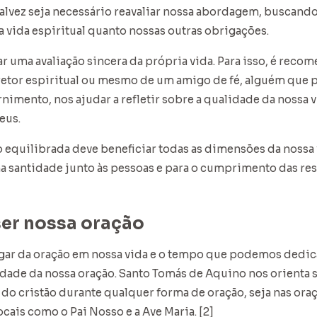
alvez seja necessário reavaliar nossa abordagem, buscand
a vida espiritual quanto nossas outras obrigações.
r uma avaliação sincera da própria vida. Para isso, é reco
retor espiritual ou mesmo de um amigo de fé, alguém que 
imento, nos ajudar a refletir sobre a qualidade da nossa vi
eus.
 equilibrada deve beneficiar todas as dimensões da nossa
na santidade junto às pessoas e para o cumprimento das r
er nossa oração
gar da oração em nossa vida e o tempo que podemos dedicar
dade da nossa oração. Santo Tomás de Aquino nos orienta
a do cristão durante qualquer forma de oração, seja nas or
ocais como o Pai Nosso e a Ave Maria. [2]