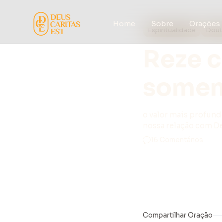
Home
Sobre
Orações
Espiritualidade
Dout
Reze 
somen
o valor mais profund
nossa relação com D
16 Comentários
Compartilhar Oração