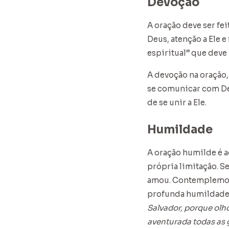
Devoção
A oração deve ser fe
Deus, atenção a Ele e
espiritual” que deve 
A devoção na oração,
se comunicar com De
de se unir a Ele.
Humildade
A oração humilde é 
própria limitação. S
amou. Contemplemos 
profunda humildade
Salvador, porque olh
aventurada todas as 