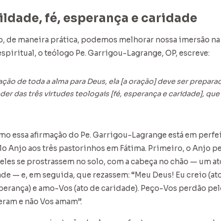
ldade, fé, esperança e caridade
, de maneira prática, podemos melhorar nossa imersão na 
espiritual, o teólogo Pe. Garrigou-Lagrange, OP, escreve:
vação de toda a alma para Deus, ela [a oração] deve ser prepara
er das três virtudes teologais [fé, esperança e caridade], qu
mo essa afirmação do Pe. Garrigou-Lagrange está em perfe
lo Anjo aos três pastorinhos em Fátima. Primeiro, o Anjo p
eles se prostrassem no solo, com a cabeça no chão — um a
de — e, em seguida, que rezassem: “Meu Deus! Eu creio (ato 
esperança) e amo-Vos (ato de caridade). Peço-Vos perdão pe
eram e não Vos amam”.