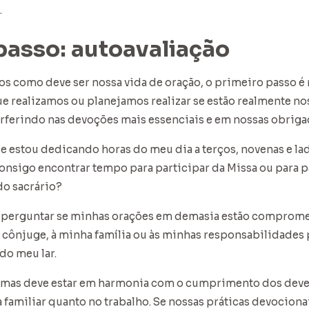
.
passo: autoavaliação
como deve ser nossa vida de oração, o primeiro passo é r
ue realizamos ou planejamos realizar se estão realmente 
erferindo nas devoções mais essenciais e em nossas obriga
e estou dedicando horas do meu dia a terços, novenas e lad
nsigo encontrar tempo para participar da Missa ou para p
do sacrário?
 perguntar se minhas orações em demasia estão comprom
cônjuge, à minha família ou às minhas responsabilidades 
do meu lar.
l, mas deve estar em harmonia com o cumprimento dos dev
a familiar quanto no trabalho. Se nossas práticas devocion