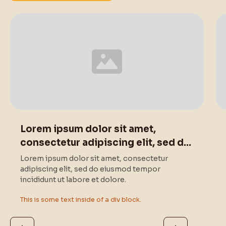
This is some text inside of a div block.
Lorem ipsum dolor sit amet,
consectetur adipiscing elit, sed do
eiusmod tempor .
Lorem ipsum dolor sit amet, consectetur
adipiscing elit, sed do eiusmod tempor
incididunt ut labore et dolore.
This is some text inside of a div block.