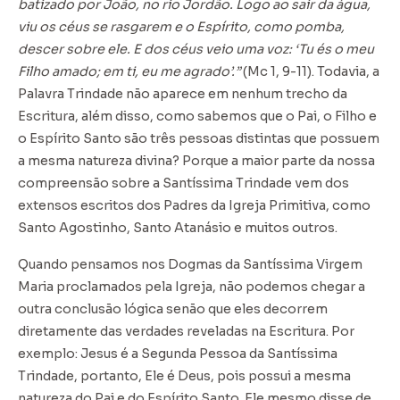
batizado por João, no rio Jordão. Logo ao sair da água,
viu os céus se rasgarem e o Espírito, como pomba,
descer sobre ele. E dos céus veio uma voz: ‘Tu és o meu
Filho amado; em ti, eu me agrado’.”
(Mc 1, 9-11). Todavia, a
Palavra Trindade não aparece em nenhum trecho da
Escritura, além disso, como sabemos que o Pai, o Filho e
o Espírito Santo são três pessoas distintas que possuem
a mesma natureza divina? Porque a maior parte da nossa
compreensão sobre a Santíssima Trindade vem dos
extensos escritos dos Padres da Igreja Primitiva, como
Santo Agostinho, Santo Atanásio e muitos outros.
Quando pensamos nos Dogmas da Santíssima Virgem
Maria proclamados pela Igreja, não podemos chegar a
outra conclusão lógica senão que eles decorrem
diretamente das verdades reveladas na Escritura. Por
exemplo: Jesus é a Segunda Pessoa da Santíssima
Trindade, portanto, Ele é Deus, pois possui a mesma
natureza do Pai e do Espírito Santo. Ele mesmo disse de