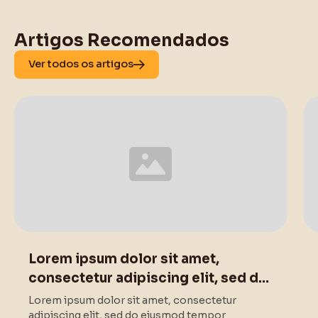
Artigos Recomendados
Ver todos os artigos
This is some text inside of a div block.
Lorem ipsum dolor sit amet,
consectetur adipiscing elit, sed do
eiusmod tempor .
Lorem ipsum dolor sit amet, consectetur
adipiscing elit, sed do eiusmod tempor