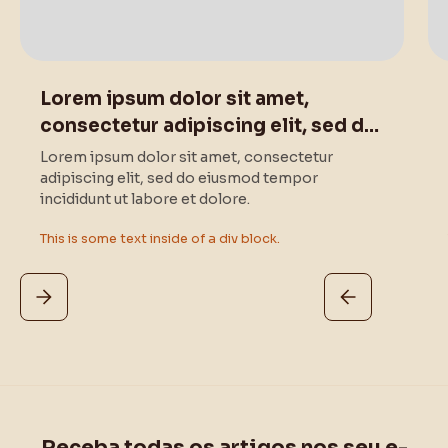
This is some text inside of a div block.
Lorem ipsum dolor sit amet,
consectetur adipiscing elit, sed do
eiusmod tempor .
Lorem ipsum dolor sit amet, consectetur
adipiscing elit, sed do eiusmod tempor
incididunt ut labore et dolore.
This is some text inside of a div block.
Receba todas os artigos nos seu e-