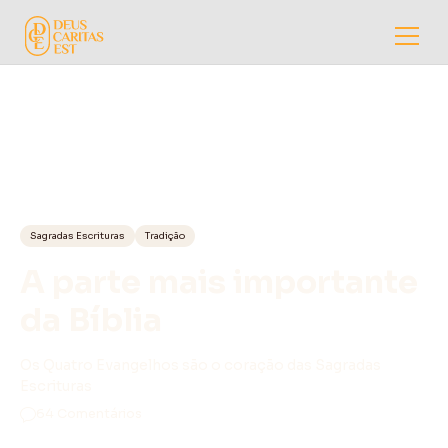
Sagradas Escrituras
Tradição
A parte mais importante
da Bíblia
Os Quatro Evangelhos são o coração das Sagradas
Escrituras
64 Comentários