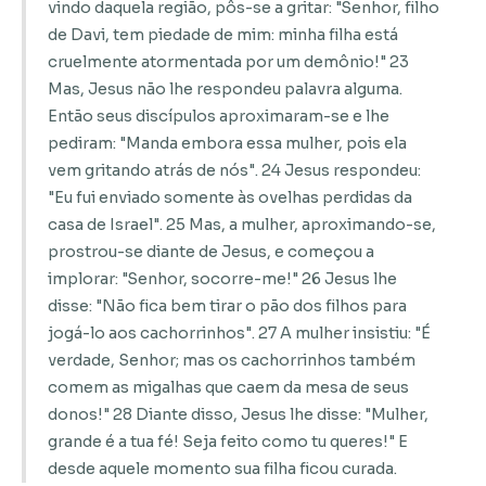
vindo daquela região, pôs-se a gritar: "Senhor, filho
de Davi, tem piedade de mim: minha filha está
cruelmente atormentada por um demônio!" 23
Mas, Jesus não lhe respondeu palavra alguma.
Então seus discípulos aproximaram-se e lhe
pediram: "Manda embora essa mulher, pois ela
vem gritando atrás de nós". 24 Jesus respondeu:
"Eu fui enviado somente às ovelhas perdidas da
casa de Israel". 25 Mas, a mulher, aproximando-se,
prostrou-se diante de Jesus, e começou a
implorar: "Senhor, socorre-me!" 26 Jesus lhe
disse: "Não fica bem tirar o pão dos filhos para
jogá-lo aos cachorrinhos". 27 A mulher insistiu: "É
verdade, Senhor; mas os cachorrinhos também
comem as migalhas que caem da mesa de seus
donos!" 28 Diante disso, Jesus lhe disse: "Mulher,
grande é a tua fé! Seja feito como tu queres!" E
desde aquele momento sua filha ficou curada.