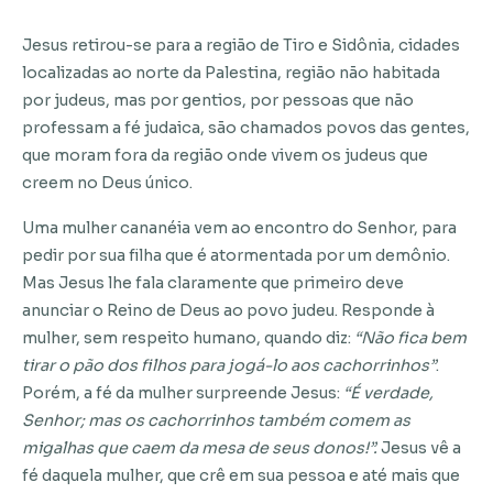
Jesus retirou-se para a região de Tiro e Sidônia, cidades
localizadas ao norte da Palestina, região não habitada
por judeus, mas por gentios, por pessoas que não
professam a fé judaica, são chamados povos das gentes,
que moram fora da região onde vivem os judeus que
creem no Deus único.
Uma mulher cananéia vem ao encontro do Senhor, para
pedir por sua filha que é atormentada por um demônio.
Mas Jesus lhe fala claramente que primeiro deve
anunciar o Reino de Deus ao povo judeu. Responde à
mulher, sem respeito humano, quando diz:
“Não fica bem
tirar o pão dos filhos para jogá-lo aos cachorrinhos”
.
Porém, a fé da mulher surpreende Jesus:
“É verdade,
Senhor; mas os cachorrinhos também comem as
migalhas que caem da mesa de seus donos!”.
Jesus vê a
fé daquela mulher, que crê em sua pessoa e até mais que