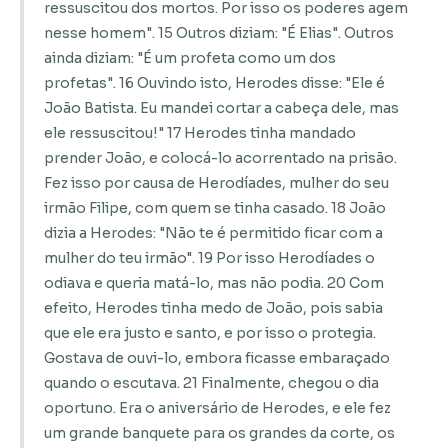
ressuscitou dos mortos. Por isso os poderes agem
nesse homem". 15 Outros diziam: "É Elias". Outros
ainda diziam: "É um profeta como um dos
profetas". 16 Ouvindo isto, Herodes disse: "Ele é
João Batista. Eu mandei cortar a cabeça dele, mas
ele ressuscitou!" 17 Herodes tinha mandado
prender João, e colocá-lo acorrentado na prisão.
Fez isso por causa de Herodíades, mulher do seu
irmão Filipe, com quem se tinha casado. 18 João
dizia a Herodes: "Não te é permitido ficar com a
mulher do teu irmão". 19 Por isso Herodíades o
odiava e queria matá-lo, mas não podia. 20 Com
efeito, Herodes tinha medo de João, pois sabia
que ele era justo e santo, e por isso o protegia.
Gostava de ouvi-lo, embora ficasse embaraçado
quando o escutava. 21 Finalmente, chegou o dia
oportuno. Era o aniversário de Herodes, e ele fez
um grande banquete para os grandes da corte, os