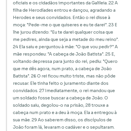
oficiais e os cidadãos importantes da Galileia. 22 A
filha de Herodíades entrou e dançou, agradando a
Herodes e seus convidados. Então o rei disse à
moça: "Pede-me o que quiseres e eu te darei". 23 E
lhe jurou dizendo: "Eu te darei qualquer coisa que
me pedires, ainda que seja a metade do meu reino".
24 Ela saiu e perguntou à mãe: "O que vou pedir?" A
mãe respondeu: "A cabeça de João Batista". 25 E,
voltando depressa para junto do rei, pediu: "Quero
que me dês agora, num prato, a cabeça de João
Batista". 26 O rei ficou muito triste, mas não pôde
recusar. Ele tinha feito o juramento diante dos
convidados. 27 Imediatamente, o rei mandou que
um soldado fosse buscar a cabeça de João. O
soldado saiu, degolou-o na prisão, 28 trouxe a
cabeça num prato e a deu à moça. Ela a entregou à
sua mãe. 29 Ao saberem disso, os discípulos de
João foram lá, levaram o cadáver e o sepultaram.