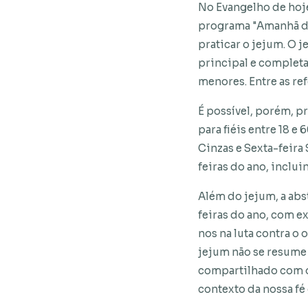
No Evangelho de hoje
programa "Amanhã de
praticar o jejum. O j
principal e completa
menores. Entre as re
É possível, porém, p
para fiéis entre 18 e
Cinzas e Sexta-feira
feiras do ano, inclu
Além do jejum, a abs
feiras do ano, com e
nos na luta contra o 
jejum não se resume
compartilhado com o
contexto da nossa fé