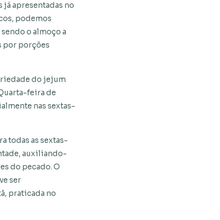
 já apresentadas no
icos, podemos
, sendo o almoço a
s por porções
toriedade do jejum
 Quarta-feira de
ialmente nas sextas-
a todas as sextas-
ntade, auxiliando-
ções do pecado. O
ve ser
ã, praticada no