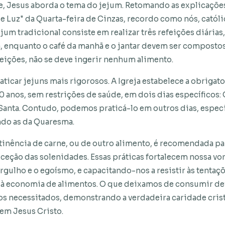
, Jesus aborda o tema do jejum. Retomando as explicações
 Luz" da Quarta-feira de Cinzas, recordo como nós, catól
ejum tradicional consiste em realizar três refeições diárias
, enquanto o café da manhã e o jantar devem ser composto
feições, não se deve ingerir nenhum alimento.
raticar jejuns mais rigorosos. A Igreja estabelece a obriga
 60 anos, sem restrições de saúde, em dois dias específicos:
 Santa. Contudo, podemos praticá-lo em outros dias, espec
indo as da Quaresma.
tinência de carne, ou de outro alimento, é recomendada par
xceção das solenidades. Essas práticas fortalecem nossa vo
orgulho e o egoísmo, e capacitando-nos a resistir às tenta
 à economia de alimentos. O que deixamos de consumir de
s necessitados, demonstrando a verdadeira caridade crist
 em Jesus Cristo.