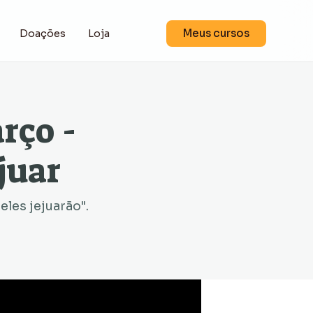
Meus cursos
Doações
Loja
rço -
juar
eles jejuarão".