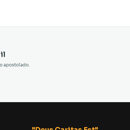
il
so apostolado.
"Deus Caritas Est"