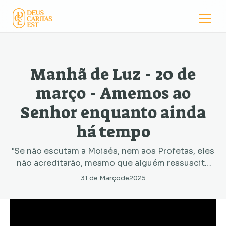
Manhã de Luz - 20 de
março - Amemos ao
Senhor enquanto ainda
há tempo
"Se não escutam a Moisés, nem aos Profetas, eles
não acreditarão, mesmo que alguém ressuscite
dos mortos.’’
31 de Março
de
2025