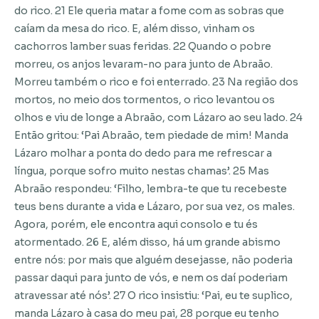
do rico. 21 Ele queria matar a fome com as sobras que
caíam da mesa do rico. E, além disso, vinham os
cachorros lamber suas feridas. 22 Quando o pobre
morreu, os anjos levaram-no para junto de Abraão.
Morreu também o rico e foi enterrado. 23 Na região dos
mortos, no meio dos tormentos, o rico levantou os
olhos e viu de longe a Abraão, com Lázaro ao seu lado. 24
Então gritou: ‘Pai Abraão, tem piedade de mim! Manda
Lázaro molhar a ponta do dedo para me refrescar a
língua, porque sofro muito nestas chamas’. 25 Mas
Abraão respondeu: ‘Filho, lembra-te que tu recebeste
teus bens durante a vida e Lázaro, por sua vez, os males.
Agora, porém, ele encontra aqui consolo e tu és
atormentado. 26 E, além disso, há um grande abismo
entre nós: por mais que alguém desejasse, não poderia
passar daqui para junto de vós, e nem os daí poderiam
atravessar até nós’. 27 O rico insistiu: ‘Pai, eu te suplico,
manda Lázaro à casa do meu pai, 28 porque eu tenho