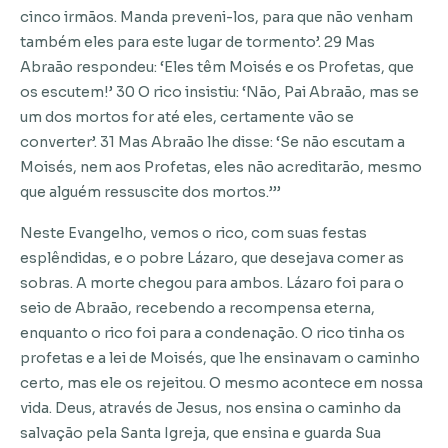
cinco irmãos. Manda preveni-los, para que não venham
também eles para este lugar de tormento’. 29 Mas
Abraão respondeu: ‘Eles têm Moisés e os Profetas, que
os escutem!’ 30 O rico insistiu: ‘Não, Pai Abraão, mas se
um dos mortos for até eles, certamente vão se
converter’. 31 Mas Abraão lhe disse: ‘Se não escutam a
Moisés, nem aos Profetas, eles não acreditarão, mesmo
que alguém ressuscite dos mortos.’’’
Neste Evangelho, vemos o rico, com suas festas
esplêndidas, e o pobre Lázaro, que desejava comer as
sobras. A morte chegou para ambos. Lázaro foi para o
seio de Abraão, recebendo a recompensa eterna,
enquanto o rico foi para a condenação. O rico tinha os
profetas e a lei de Moisés, que lhe ensinavam o caminho
certo, mas ele os rejeitou. O mesmo acontece em nossa
vida. Deus, através de Jesus, nos ensina o caminho da
salvação pela Santa Igreja, que ensina e guarda Sua